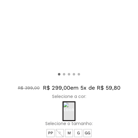
R$ 299,00
em 5x de R$ 59,80
R$
399
,
00
PP
P
M
G
GG