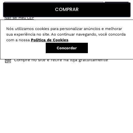
COMPRAR
Não sei meu CEP
Nós utilizamos cookies para personalizar anúncios e melhorar
Conheça nossos
benefícios
:
sua experiência no site. Ao continuar navegando, você concorda
com a nossa
Política de Cookies
.
FRETE GRÁTIS
Concordar
Em pedidos acima de R$ 499
Compre no site e retire na loja gratuitamente
Troque na loja sem custo ou, pelo site
com até 2 trocas gratuitas.
Produtos mais vendidos: