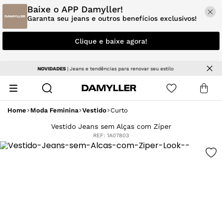
Baixe o APP Damyller!
Garanta seu jeans e outros benefícios exclusivos!
Clique e baixe agora!
Parcele em até 5x sem juros
Home
Moda Feminina
Vestido
Curto
Vestido Jeans sem Alças com Zíper
REF:
1A07803