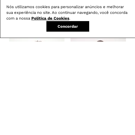
com até 2 trocas gratuitas.
Nós utilizamos cookies para personalizar anúncios e melhorar
sua experiência no site. Ao continuar navegando, você concorda
com a nossa
Política de Cookies
.
Concordar
Produtos mais vendidos:
Calça Boot Cut
Blusa Feminina em
-
29
%
Resinada G5 C2
Renda com Decote