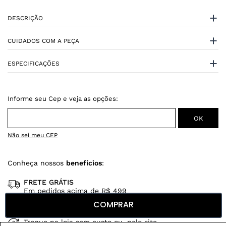
DESCRIÇÃO
CUIDADOS COM A PEÇA
ESPECIFICAÇÕES
Não sei meu CEP
Conheça nossos
benefícios
:
FRETE GRÁTIS
Em pedidos acima de R$ 499
COMPRAR
Compre no site e retire na loja gratuitamente
Troque na loja sem custo ou, pelo site