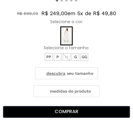
R$ 249,00
em 5x de R$ 49,80
R$
699
,
00
PP
P
M
G
GG
medidas do produto
COMPRAR