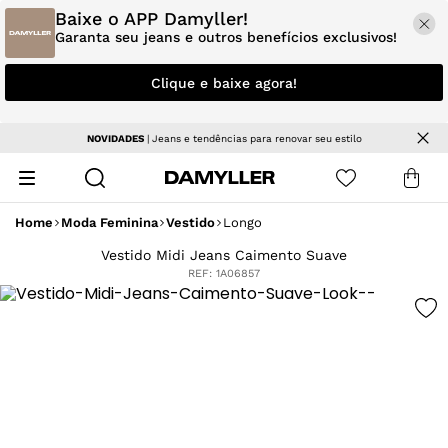
Baixe o APP Damyller!
Garanta seu jeans e outros benefícios exclusivos!
Clique e baixe agora!
Parcele em até 5x sem juros
Home
Moda Feminina
Vestido
Longo
Vestido Midi Jeans Caimento Suave
REF:
1A06857