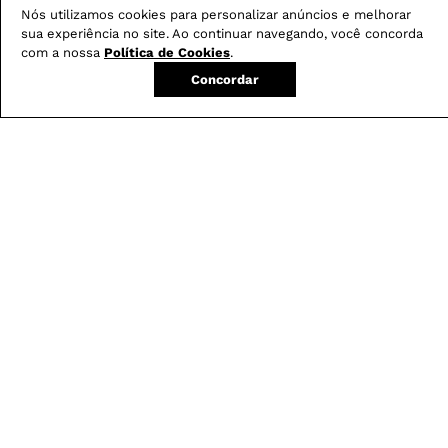
Nós utilizamos cookies para personalizar anúncios e melhorar
sua experiência no site. Ao continuar navegando, você concorda
com a nossa
Política de Cookies
.
Concordar
Não sei meu CEP
Conheça nossos
benefícios
:
FRETE GRÁTIS
Em pedidos acima de R$ 499
Compre no site e retire na loja gratuitamente
Troque na loja sem custo ou, pelo site
com até 2 trocas gratuitas.
Produtos mais vendidos: