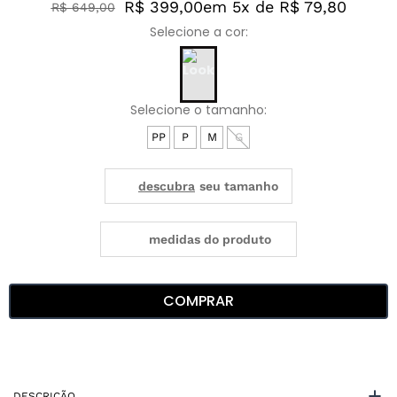
R$ 399,00
em 5x de R$ 79,80
R$
649
,
00
PP
P
M
G
medidas do produto
COMPRAR
DESCRIÇÃO