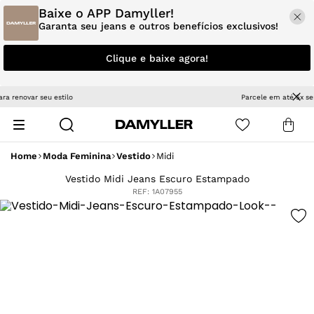
Baixe o APP Damyller!
Garanta seu jeans e outros benefícios exclusivos!
Clique e baixe agora!
Parcele em até 5x sem juros
Home
Moda Feminina
Vestido
Midi
Vestido Midi Jeans Escuro Estampado
REF:
1A07955