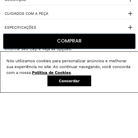
CUIDADOS COM A PEÇA
ESPECIFICAÇÕES
COMPRAR
Nós utilizamos cookies para personalizar anúncios e melhorar
sua experiência no site. Ao continuar navegando, você concorda
Não sei meu CEP
com a nossa
Política de Cookies
.
Concordar
Conheça nossos
benefícios
:
FRETE GRÁTIS
Em pedidos acima de R$ 499
Compre no site e retire na loja gratuitamente
Troque na loja sem custo ou, pelo site
com até 2 trocas gratuitas.