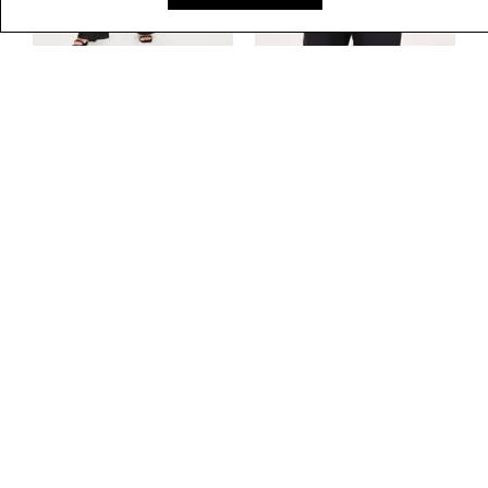
Calça Boot Cut
Blusa Feminina em
-
29
%
Resinada G5 C2
Renda com Decote
Canoa
R$
279
,
00
R$
199
,
00
R$
179
,
00
em
3
X de
R$
66
,
33
em
3
X de
R$
59
,
66
Avaliações
4.8
QUERO AVALIAR
Conforto
5/5
Qualidade
5/5
Caimento
Pequeno
Grande
13 avaliações