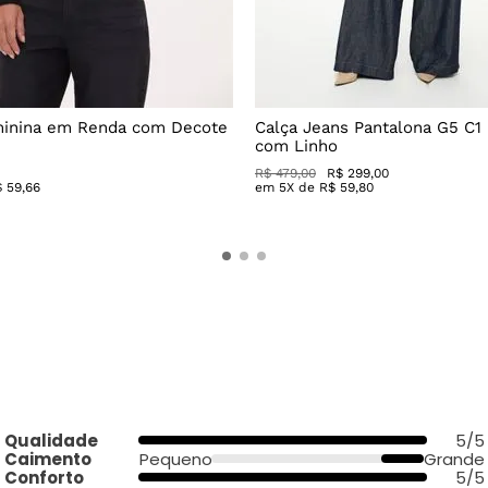
minina em Renda com Decote
Calça Jeans Pantalona G5 C1
com Linho
R$
479
,
00
R$
299
,
00
$
59
,
66
em
5
X de
R$
59
,
80
Qualidade
5/5
Caimento
Pequeno
Grande
Conforto
5/5