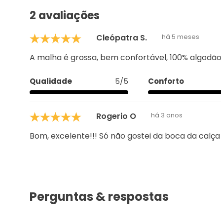
2 avaliações
Cleópatra S.
há 5 meses
A malha é grossa, bem confortável, 100% algodão
Qualidade
5/5
Conforto
Rogerio O
há 3 anos
Bom, excelente!!! Só não gostei da boca da calça
Perguntas & respostas