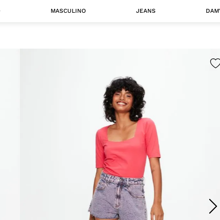
O
MASCULINO
JEANS
DAM
 MASCULINO
Camisas
Jaquetas
 A CATEGORIA