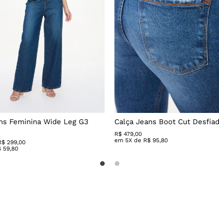
ns Feminina Wide Leg G3
Calça Jeans Boot Cut Desfia
R$
479
,
00
em
5
X de
R$
95
,
80
R$ 299,00
$
59
,
80