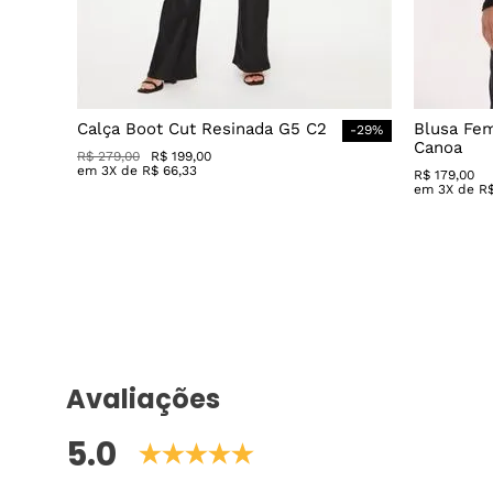
Calça Boot Cut Resinada G5 C2
Blusa Fe
-
29
%
Canoa
R$
279
,
00
R$
199
,
00
em
3
X de
R$
66
,
33
R$
179
,
00
em
3
X de
R
Avaliações
5.0