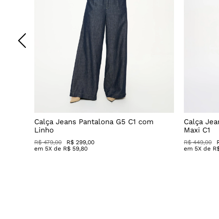
o
Calça Jeans Pantalona G5 C1 com
Calça Jea
Linho
Maxi C1
R$ 479,00
R$ 299,00
R$ 449,00
em
5
X de
R$
59
,
80
em
5
X de
R