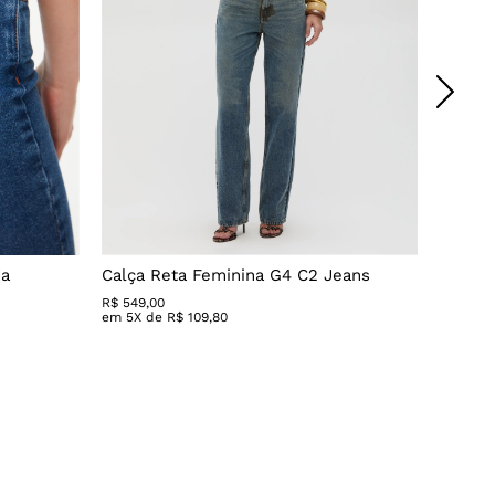
da
Calça Reta Feminina G4 C2 Jeans
Calça 
R$
549
,
00
R$ 279,
em
5
X de
R$
109
,
80
em
3
X 