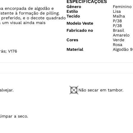
ESPECIFICAÇÕES
Gênero
Feminino
ha encorpada de algodão e
Estilo
Lisa
stente à formação de pilling.
Tecido
Malha
 preferido, e o decote quadrado
P/38
a um visual ainda mais
Modelo Veste
P/38
Fabricado no
Brasil
Amarelo
Cores
Verde
Rosa
Material
Algodão 9
rás; V176
lvejar.
Não secar em tambor.
limpar a seco.