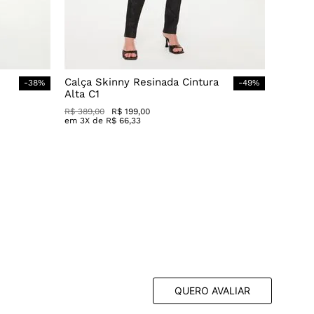
Calça Skinny Resinada Cintura
-
38
%
-
49
%
Alta C1
R$
389
,
00
R$
199
,
00
em
3
X de
R$
66
,
33
QUERO AVALIAR