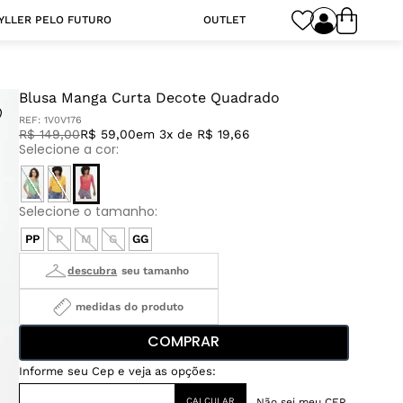
YLLER PELO FUTURO
OUTLET
Blusa Manga Curta Decote Quadrado
REF:
1V0V176
R$
149
,
00
R$ 59,00
em 3x de R$ 19,66
PP
P
M
G
GG
medidas do produto
COMPRAR
Não sei meu CEP