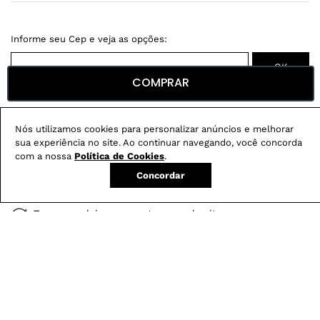
COMPRAR
Não sei meu CEP
Nós utilizamos cookies para personalizar anúncios e melhorar
Conheça nossos
benefícios
:
sua experiência no site. Ao continuar navegando, você concorda
com a nossa
Política de Cookies
.
FRETE GRÁTIS
Em pedidos acima de R$ 499
Concordar
Compre no site e retire na loja gratuitamente
Troque na loja sem custo ou, pelo site
com até 2 trocas gratuitas.
Produtos mais vendidos: