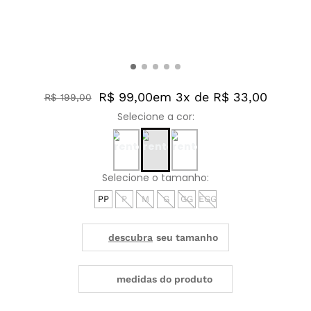
R$ 99,00
em 3x de R$ 33,00
R$
199
,
00
PP
P
M
G
GG
EGG
medidas do produto