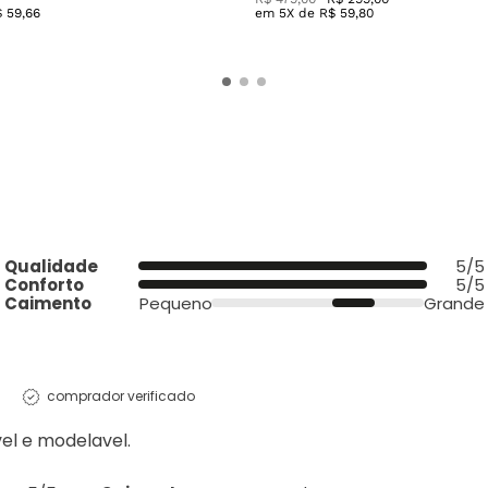
$
59
,
66
em
5
X de
R$
59
,
80
Qualidade
5/5
Conforto
5/5
Caimento
Pequeno
Grande
comprador verificado
vel e modelavel.