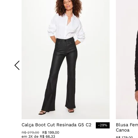
Calça Boot Cut Resinada G5 C2
Blusa Fe
-
29
%
Canoa
R$
279
,
00
R$
199
,
00
em
3
X de
R$
66
,
33
R$
179
,
00