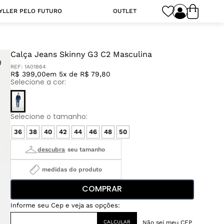
YLLER PELO FUTURO
OUTLET
Calça Jeans Skinny G3 C2 Masculina
REF:
1A01864
R$ 399,00
em 5x de R$ 79,80
36
38
40
42
44
46
48
50
medidas do produto
COMPRAR
Não sei meu CEP