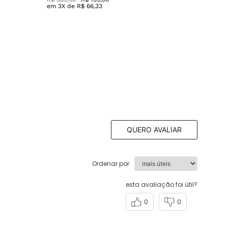
em
3
X de
R$
66
,
33
QUERO AVALIAR
Ordenar por
esta avaliação foi útil?
0
0