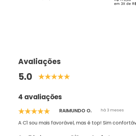
em
3
X de
R
Avaliações
5.0
4 avaliações
RAIMUNDO O.
há 3 meses
A C1 sou mais favorável, mas é top! Sim confortá