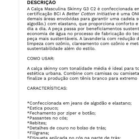
DESCRIÇÃO
A Calça Masculina Skinny G3 C2 é confeccionada em
certificação BCI A
Better Cotton Initiative
é uma ONG
demais áreas envolvidas para garantir uma cadeia 
algodão.) com elastano, que proporciona conforto 
dia a dia. A peça passa por beneficiamentos suste
economia de água no processo de fabricação do tec
peça mais sustentáveis. A lavanderia com redução 
limpeza com ozônio, clareamento com ozônio e meta
sustentabilidade além do estilo.
COMO USAR:
A calça skinny com tonalidade média é ideal para t
estética urbana. Combine com camisas ou camiseta
finalize a produção com tênis branco para extremo 
CARACTERÍSTICAS:
*Confeccionada em jeans de algodão e elastano;
*Estica pouco;
*Fechamento por zíper e botão;
*Passantes no cós;
*Rebites;
*Detalhes de couro no bolso de trás;
*Filigrana;
*Etiqueta aplicada no cós na parte de trás;