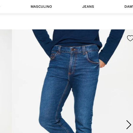
O
MASCULINO
JEANS
DAM
 MASCULINO
Camisas
Jaquetas
 A CATEGORIA