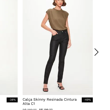
Calça Skinny Resinada Cintura
-
38
%
-
49
%
Alta C1
R$
389
,
00
R$
199
,
00