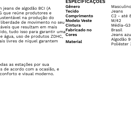
ESPECIFICAÇÕES
Gênero
Masculin
 jeans de algodão BCI (A
Tecido
Jeans
 que reúne produtores e
Comprimento
C2 - até 
sustentável na produção do
Modelo Veste
M/42
e liberdade de movimento no seu
Cintura
Média-G3
ntáveis que resultam em mais
Fabricado no
Brasil
ido, tudo isso para garantir uma
Cores
Jeans azu
de água, uso de produtos ZDHC,
Algodão 9
is livres de níquel garantem
Material
Poliéster
odas as estações por sua
s de acordo com a ocasião, e
conforto e visual moderno.