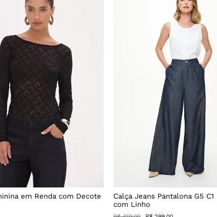
minina em Renda com Decote
Calça Jeans Pantalona G5 C1
com Linho
R$
479
,
00
R$
299
,
00