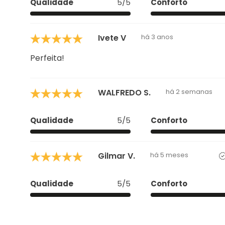
Qualidade
5/5
Conforto
Ivete V
há 3 anos
Perfeita!
WALFREDO S.
há 2 semanas
Qualidade
5/5
Conforto
Gilmar V.
há 5 meses
Qualidade
5/5
Conforto