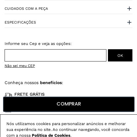
CUIDADOS COM A PEÇA
ESPECIFICAÇÕES
Não sei meu CEP
Conheça nossos
benefícios
:
FRETE GRÁTIS
Em pedidos acima de R$ 499
COMPRAR
Compre no site e retire na loja gratuitamente
Troque na loja sem custo ou, pelo site
com até 2 trocas gratuitas.
Nós utilizamos cookies para personalizar anúncios e melhorar
sua experiência no site. Ao continuar navegando, você concorda
com a nossa
Política de Cookies
.