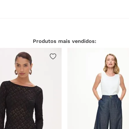
lvejar.
Não secar em tambor.
limpar a seco.
Produtos mais vendidos: