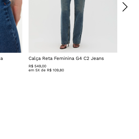
da
Calça Reta Feminina G4 C2 Jeans
Calça 
R$
549
,
00
R$ 279,
em
5
X de
R$
109
,
80
em
3
X 