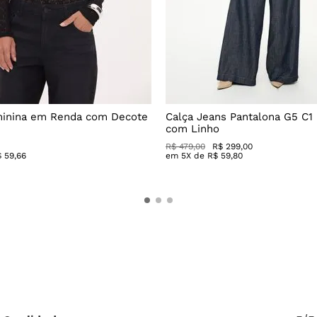
minina em Renda com Decote
Calça Jeans Pantalona G5 C1
com Linho
R$
479
,
00
R$
299
,
00
$
59
,
66
em
5
X de
R$
59
,
80