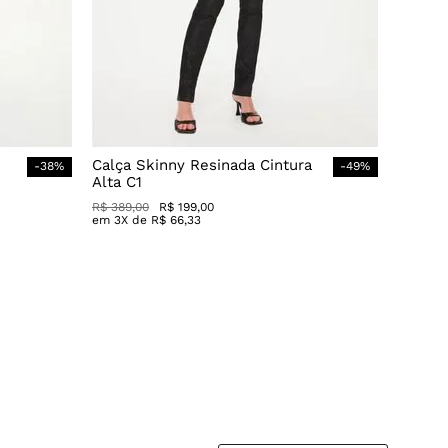
Calça Skinny Resinada Cintura
-
38
%
-
49
%
Alta C1
R$
389
,
00
R$
199
,
00
em
3
X de
R$
66
,
33