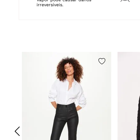
Não a
Temperatura máxima 40ºc.
Temperatura máxima de base de
ferro de passar de 110ºc.
Não 
Vapor pode causar danos
irreversíveis.