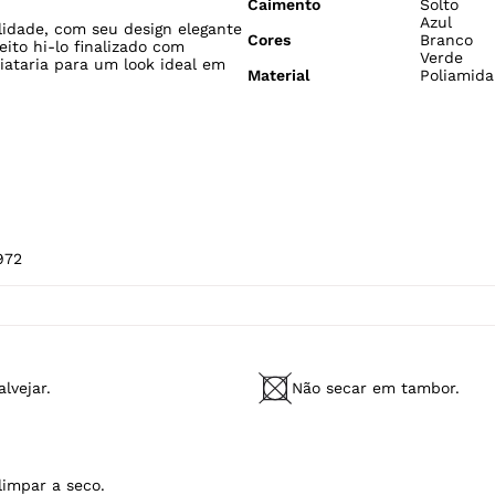
ESPECIFICAÇÕES
Gênero
Feminino
ionada em tecido plano de
Estilo
Lisa
ca porém com muita fluidez, que
Tecido
Tecido Pl
Modelo Veste
P/38
Fabricado no
Brasil
Caimento
Solto
Azul
lidade, com seu design elegante
Cores
Branco
ito hi-lo finalizado com
Verde
iataria para um look ideal em
Material
Poliamida
972