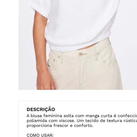
Veja também
CANELADA
GOLA ALTA
REGATA