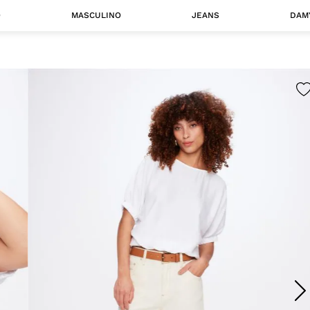
O
MASCULINO
JEANS
DAM
 MASCULINO
Camisas
Jaquetas
 A CATEGORIA