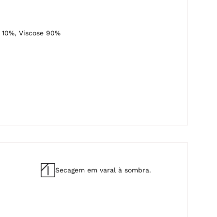
ano
 10%, Viscose 90%