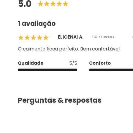
Avaliações
5.0
1 avaliação
ELIOENAI A.
há 7 meses
O caimento ficou perfeito. Bem confortável.
Qualidade
5/5
Conforto
Perguntas & respostas