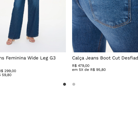
ns Feminina Wide Leg G3
Calça Jeans Boot Cut Desfia
R$
479
,
00
em
5
X de
R$
95
,
80
R$ 299,00
$
59
,
80