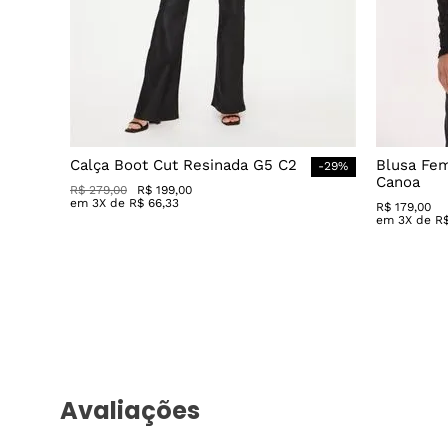
Calça Boot Cut Resinada G5 C2
Blusa Fe
-
29
%
Canoa
R$
279
,
00
R$
199
,
00
em
3
X de
R$
66
,
33
R$
179
,
00
em
3
X de
R