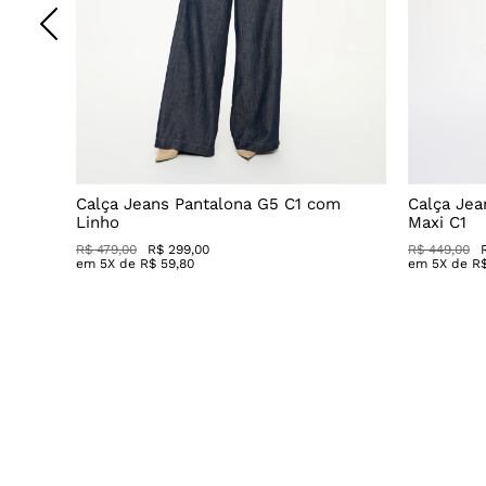
o
Calça Jeans Pantalona G5 C1 com
Calça Jea
Linho
Maxi C1
R$ 479,00
R$ 299,00
R$ 449,00
em
5
X de
R$
59
,
80
em
5
X de
R