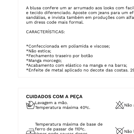
DESCRIÇÃO
A blusa feminina solta com manga curta é confecc
poliamida com viscose. Um tecido de textura rústi
proporciona frescor e conforto.
COMO USAR:
A blusa confere um ar arrumado aos looks com faci
e tecido diferenciado. Aposte com jeans para um efe
sandálias, e invista também em produções com alfa
um dress code mais formal.
CARACTERÍSTICAS:
*Confeccionada em poliamida e viscose;
*Não estica;
*Fechamento traseiro por botão
*Manga morcego;
*Acabamento com elástico na manga e na barra;
*Enfeite de metal aplicado no decote das costas. 2
CUIDADOS COM A PEÇA
Lavagem a mão.