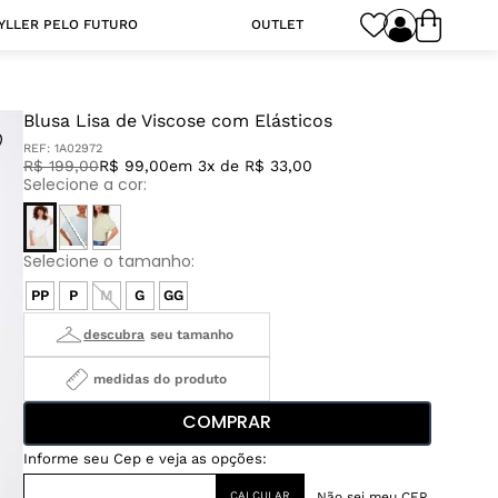
YLLER PELO FUTURO
OUTLET
Blusa Lisa de Viscose com Elásticos
REF:
1A02972
R$
199
,
00
R$ 99,00
em 3x de R$ 33,00
PP
P
M
G
GG
medidas do produto
COMPRAR
Não sei meu CEP