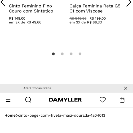
Cinto Feminino Fino
Calça Feminina Reta G5
Couro com Sintético
C1 com Viscose
R$
149
,
00
R$ 549,00
R$ 199,00
em
3
X de
R$
49
,
66
em
3
X de
R$
66
,
33
C
W
R
OUTLET
| Peças com descontos especiais!
cinto-bege-com-fivela-maxi-dourada-1a04013