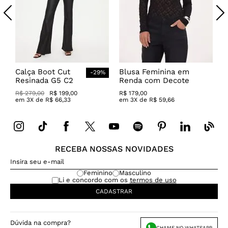
Calça Boot Cut
Blusa Feminina em
-
29
%
Resinada G5 C2
Renda com Decote
Canoa
R$
279
,
00
R$
199
,
00
R$
179
,
00
em
3
X de
R$
66
,
33
em
3
X de
R$
59
,
66
RECEBA NOSSAS NOVIDADES
Feminino
Masculino
Li e concordo com os
termos de uso
CADASTRAR
Dúvida na compra?
CHAME NO WHATSAPP