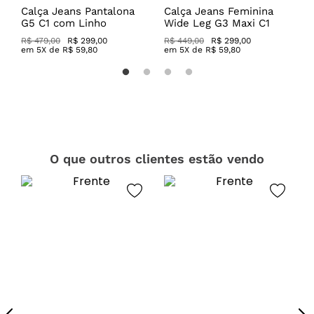
Calça Jeans Pantalona
Calça Jeans Feminina
C
G5 C1 com Linho
Wide Leg G3 Maxi C1
C
R$ 479,00
R$ 299,00
R$ 449,00
R$ 299,00
R
em
5
X de
R$
59
,
80
em
5
X de
R$
59
,
80
O que outros clientes estão vendo