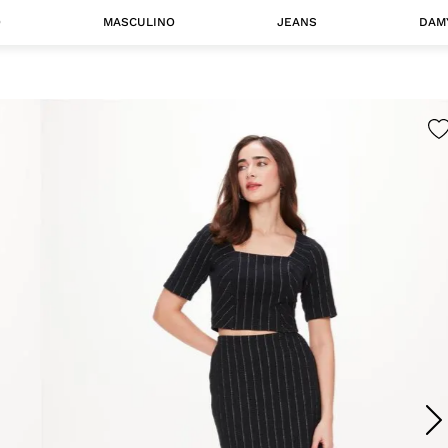
O
MASCULINO
JEANS
DAM
 MASCULINO
Camisas
Jaquetas
 A CATEGORIA