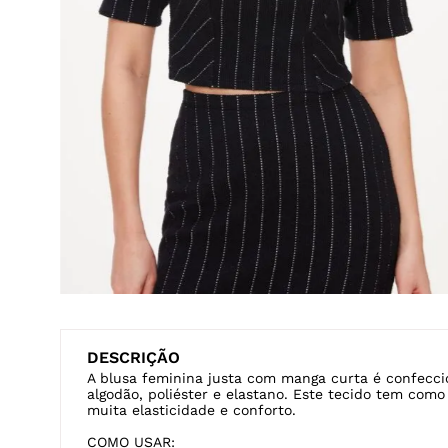
Veja também
CANELADA
GOLA ALTA
MANGA LONGA