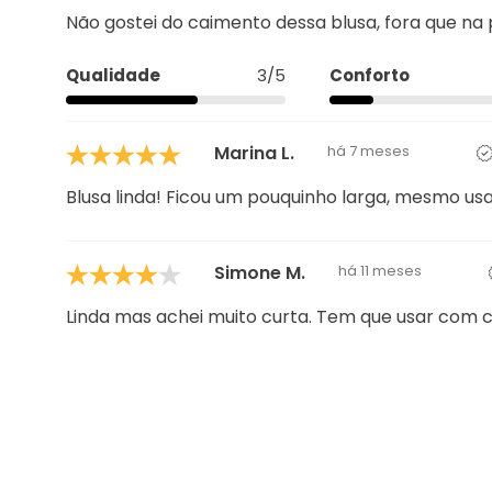
Qualidade
5/5
Conforto
Julianna G.
há 5 meses
Não gostei do caimento dessa blusa, fora que na p
Qualidade
3/5
Conforto
Marina L.
há 7 meses
Blusa linda! Ficou um pouquinho larga, mesmo u
Simone M.
há 11 meses
Linda mas achei muito curta. Tem que usar com c