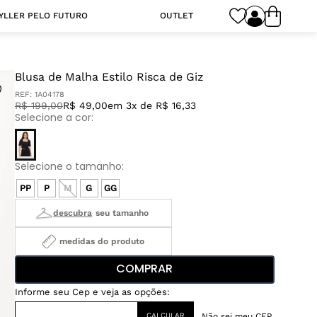
YLLER PELO FUTURO
OUTLET
Blusa de Malha Estilo Risca de Giz
REF:
1A04178
R$
199
,
00
R$ 49,00
em 3x de R$ 16,33
PP
P
M
G
GG
medidas do produto
COMPRAR
Não sei meu CEP