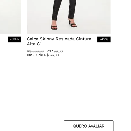
Calça Skinny Resinada Cintura
-
38
%
-
49
%
Alta C1
R$
389
,
00
R$
199
,
00
em
3
X de
R$
66
,
33