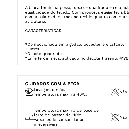
DESCRIÇÃO
A blusa feminina justa com manga curta é confecc
algodão, poliéster e elastano. Este tecido tem como
muita elasticidade e conforto.
COMO USAR:
A blusa feminina possui decote quadrado e se ajus
elasticidade do tecido. Com proposta elegante, a b
com a saia midi de mesmo tecido quanto com outra
alfaiataria.
CARACTERÍSTICAS:
*Confeccionada em algodão, poliéster e elastano;
*Estica;
*Decote quadrado;
*Enfeite de metal aplicado no decote traseiro. 4178
CUIDADOS COM A PEÇA
Lavagem a mão.
Não a
Temperatura máxima 40ºc.