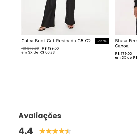
Calça Boot Cut Resinada G5 C2
Blusa Fe
-
29
%
Canoa
R$
279
,
00
R$
199
,
00
em
3
X de
R$
66
,
33
R$
179
,
00
em
3
X de
R