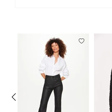
Temperatura máxima de base de
ferro de passar de 110ºc.
Não 
Vapor pode causar danos
irreversíveis.