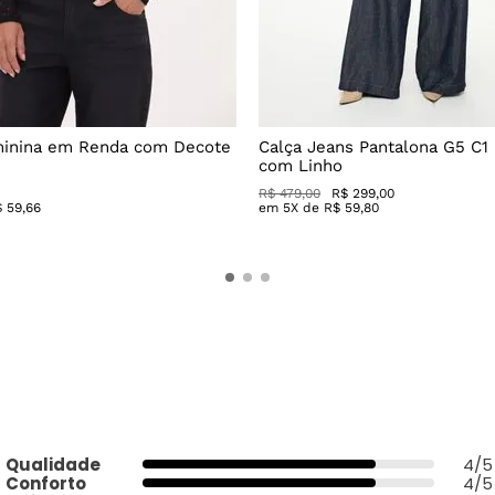
minina em Renda com Decote
Calça Jeans Pantalona G5 C1
com Linho
R$
479
,
00
R$
299
,
00
$
59
,
66
em
5
X de
R$
59
,
80