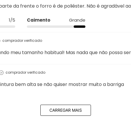
5/5
Caimento
Ideal
comprador verificado
arte da frente o forro é de poliéster. Não é agradável ao
1/5
Caimento
Grande
comprador verificado
sando meu tamanho habitual! Mas nada que não possa ser
comprador verificado
intura bem alta se não quiser mostrar muito a barriga