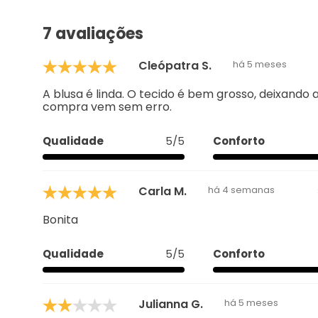
Avaliações
4.4
7 avaliações
Cleópatra S.
há 5 meses
A blusa é linda. O tecido é bem grosso, deixando a
compra vem sem erro.
Qualidade
5/5
Conforto
Carla M.
há 4 semanas
Bonita