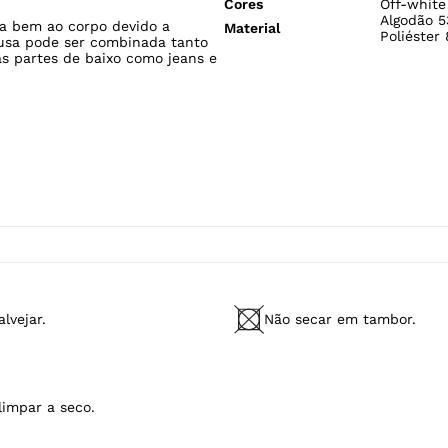
ESPECIFICAÇÕES
Gênero
Feminino
ionada em tecido de malha de
Estilo
Listras
 característica uma leve textura,
Tecido
Malha
Modelo Veste
P/38
Fabricado no
Brasil
Cores
Off-white
Algodão 5
ta bem ao corpo devido a
Material
Poliéster
lusa pode ser combinada tanto
s partes de baixo como jeans e
lvejar.
Não secar em tambor.