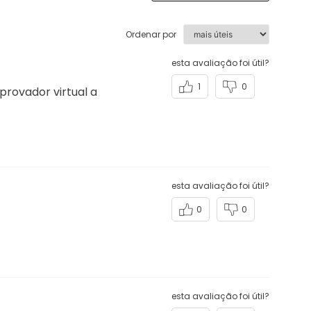
QUERO AVALIAR
Ordenar por
esta avaliação foi útil?
1
0
 provador virtual a
esta avaliação foi útil?
0
0