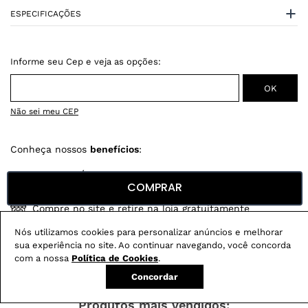
ESPECIFICAÇÕES
Não sei meu CEP
Conheça nossos
benefícios
:
FRETE GRÁTIS
COMPRAR
Em pedidos acima de R$ 499
Compre no site e retire na loja gratuitamente
Troque na loja sem custo ou, pelo site
Nós utilizamos cookies para personalizar anúncios e melhorar
com até 2 trocas gratuitas.
sua experiência no site. Ao continuar navegando, você concorda
com a nossa
Política de Cookies
.
Concordar
Produtos mais vendidos: