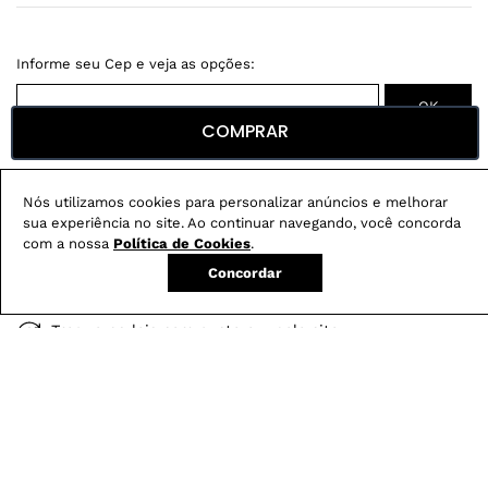
COMPRAR
Não sei meu CEP
Nós utilizamos cookies para personalizar anúncios e melhorar
Conheça nossos
benefícios
:
sua experiência no site. Ao continuar navegando, você concorda
com a nossa
Política de Cookies
.
FRETE GRÁTIS
Em pedidos acima de R$ 499
Concordar
Compre no site e retire na loja gratuitamente
Troque na loja sem custo ou, pelo site
com até 2 trocas gratuitas.
Produtos mais vendidos: