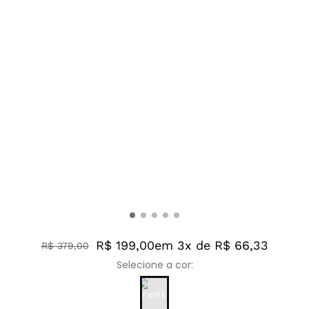
R$ 199,00
em 3x de R$ 66,33
R$
379
,
00