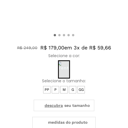
R$ 179,00
em 3x de R$ 59,66
R$
249
,
00
PP
P
M
G
GG
medidas do produto