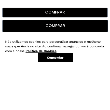
COMPRAR
COMPRAR
DESCRIÇÃO
Nós utilizamos cookies para personalizar anúncios e melhorar
sua experiência no site. Ao continuar navegando, você concorda
CUIDADOS COM A PEÇA
com a nossa
Política de Cookies
.
Concordar
ESPECIFICAÇÕES
Não sei meu CEP
Conheça nossos
benefícios
: