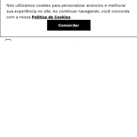
Nós utilizamos cookies para personalizar anúncios e melhorar
sua experiência no site. Ao continuar navegando, você concorda
Conheça nossos
benefícios
:
com a nossa
Política de Cookies
.
Concordar
FRETE GRÁTIS
Em pedidos acima de R$ 499
Compre no site e retire na loja gratuitamente
Troque na loja sem custo ou, pelo site
com até 2 trocas gratuitas.
Produtos mais vendidos: