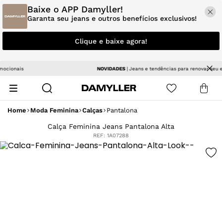
Baixe o APP Damyller!
Garanta seu jeans e outros benefícios exclusivos!
Clique e baixe agora!
NOVIDADES
| Jeans e tendências para renovar seu estilo
Home
Moda Feminina
Calças
Pantalona
Calça Feminina Jeans Pantalona Alta
REF:
1A07288