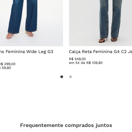
ns Feminina Wide Leg G3
Calça Reta Feminina G4 C2 J
R$
549
,
00
em
5
X de
R$
109
,
80
R$ 299,00
$
59
,
80
Frequentemente comprados juntos