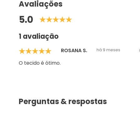
Avaliações
5.0
1 avaliação
ROSANA S.
há 9 meses
O tecido é ótimo.
Perguntas & respostas