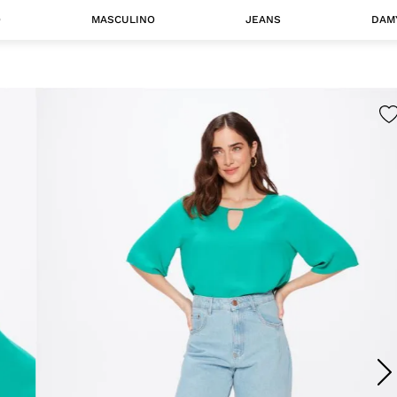
O
MASCULINO
JEANS
DAM
 MASCULINO
Camisas
Jaquetas
 A CATEGORIA