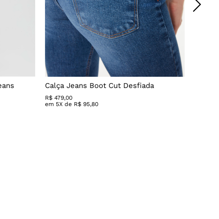
eans
Calça Jeans Boot Cut Desfiada
Calça 
R$
479
,
00
R$ 279,
em
5
X de
R$
95
,
80
em
3
X 