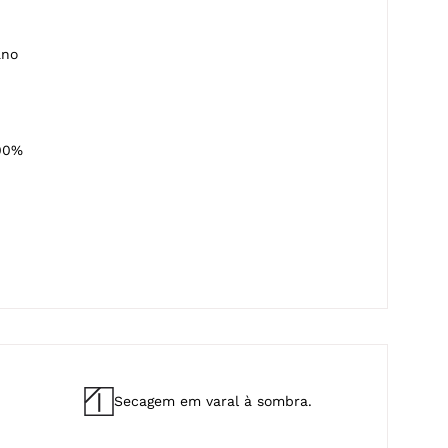
ano
00%
Secagem em varal à sombra.