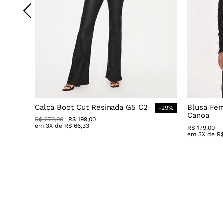
Calça Boot Cut Resinada G5 C2
Blusa Fe
-
29
%
Canoa
R$
279
,
00
R$
199
,
00
em
3
X de
R$
66
,
33
R$
179
,
00
em
3
X de
R