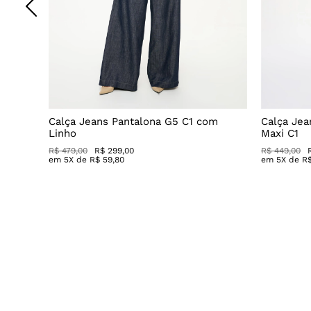
o
Calça Jeans Pantalona G5 C1 com
Calça Jea
Linho
Maxi C1
R$ 479,00
R$ 299,00
R$ 449,00
em
5
X de
R$
59
,
80
em
5
X de
R