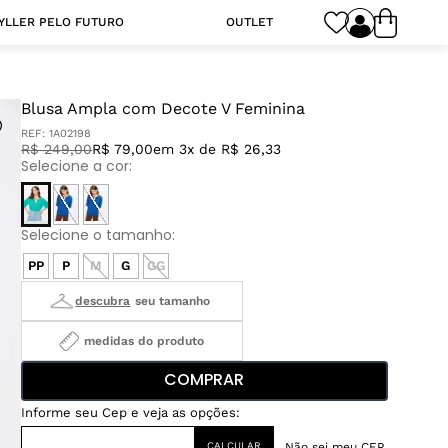
YLLER PELO FUTURO
OUTLET
Blusa Ampla com Decote V Feminina
REF:
1A02198
R$
249
,
00
R$ 79,00
em 3x de R$ 26,33
PP
P
M
G
GG
medidas do produto
COMPRAR
Não sei meu CEP