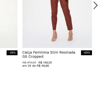
Calça Feminina Slim Resinada
-
38
%
-
69
%
G5 Cropped
R$
479
,
00
R$
149
,
00
em
3
X de
R$
49
,
66