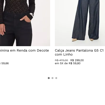
minina em Renda com Decote
Calça Jeans Pantalona G5 C1
com Linho
R$
479
,
00
R$
299
,
00
$
59
,
66
em
5
X de
R$
59
,
80