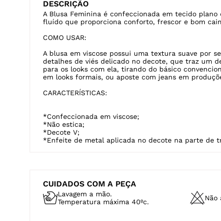
DESCRIÇÃO
A Blusa Feminina é confeccionada em tecido plano d
fluído que proporciona conforto, frescor e bom cai
COMO USAR:
A blusa em viscose possui uma textura suave por s
detalhes de viés delicado no decote, que traz um 
para os looks com ela, tirando do básico convencio
em looks formais, ou aposte com jeans em produçõe
CARACTERÍSTICAS:
*Confeccionada em viscose;
*Não estica;
*Decote V;
*Enfeite de metal aplicada no decote na parte de t
CUIDADOS COM A PEÇA
Lavagem a mão.
Não a
Temperatura máxima 40ºc.