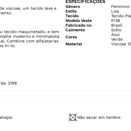
ESPECIFICAÇÕES
Gênero
Feminino
e viscose, um tecido leve e
Estilo
Lisa
mento.
Tecido
Tecido Pl
Modelo Veste
P/38
Fabricado no
Brasil
Caimento
Solto
eu tecido maquinetado, e tem
Azul
detalhe moderno e minimalista
Cores
Verde
nal. Combine com alfaiatarias
Material
Viscose 1
s hi-lo.
rás; 2198
lvejar.
Não secar em tambor.