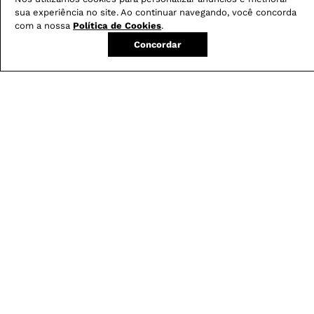
sua experiência no site. Ao continuar navegando, você concorda
com a nossa
Política de Cookies
.
Concordar
Calça Boot Cut
Blusa Feminina em
-
29
%
Resinada G5 C2
Renda com Decote
Canoa
R$
279
,
00
R$
199
,
00
R$
179
,
00
em
3
X de
R$
66
,
33
em
3
X de
R$
59
,
66