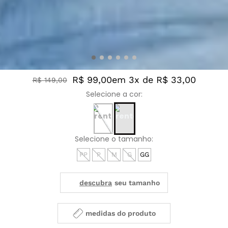
R$ 99,00
em 3x de R$ 33,00
R$
149
,
00
PP
P
M
G
GG
medidas do produto