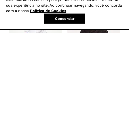
sua experiência no site. Ao continuar navegando, você concorda
com a nossa
Política de Cookies
.
Concordar
Calça Boot Cut
Blusa Feminina em
-
29
%
Resinada G5 C2
Renda com Decote
Canoa
R$
279
,
00
R$
199
,
00
R$
179
,
00
em
3
X de
R$
66
,
33
em
3
X de
R$
59
,
66