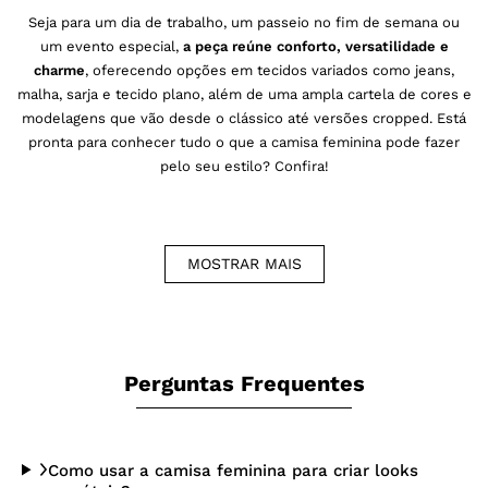
Seja para um dia de trabalho, um passeio no fim de semana ou
um evento especial,
a peça reúne conforto, versatilidade e
charme
, oferecendo opções em tecidos variados como jeans,
malha, sarja e tecido plano, além de uma ampla cartela de cores e
modelagens que vão desde o clássico até versões cropped. Está
pronta para conhecer tudo o que a camisa feminina pode fazer
pelo seu estilo? Confira!
Camisa feminina sem manga, manga curta e
MOSTRAR
MAIS
manga longa
O comprimento das mangas é um dos principais fatores que
definem o estilo e a funcionalidade da camisa feminina,
Perguntas Frequentes
garantindo adaptações para todas as ocasiões. As camisas sem
manga são as grandes aliadas para os dias quentes, combinando
frescor e sofisticação com um toque feminino que nunca passa
despercebido. Elas são perfeitas para quem quer um visual leve e
Como usar a camisa feminina para criar looks
acabamento refinado.