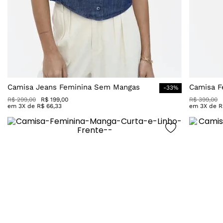
Camisa Jeans Feminina Sem Mangas
Camisa F
-
33
%
R$
299
,
00
R$
199
,
00
R$
399
,
00
em
3
X de
R$
66
,
33
em
3
X de
R