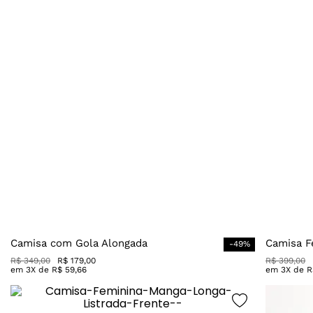
Camisa com Gola Alongada
Camisa F
-
49
%
R$
349
,
00
R$
179
,
00
R$
399
,
00
em
3
X de
R$
59
,
66
em
3
X de
R