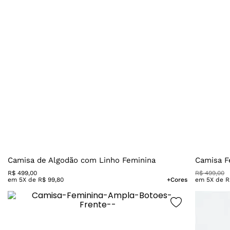
Camisa de Algodão com Linho Feminina
Camisa F
R$
499
,
00
R$
499
,
00
em
5
X de
R$
99
,
80
+Cores
em
5
X de
R