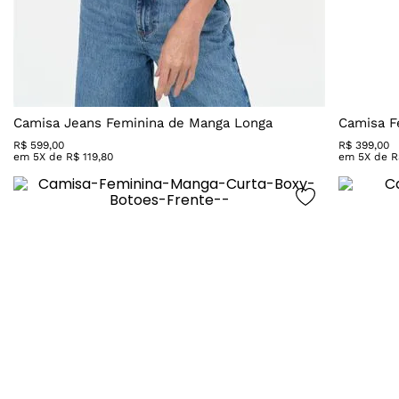
Camisa Jeans Feminina de Manga Longa
Camisa F
R$
599
,
00
R$
399
,
00
em
5
X de
R$
119
,
80
em
5
X de
R