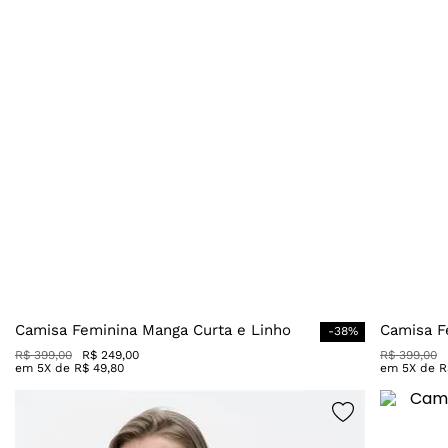
Camisa Feminina Manga Curta e Linho
Camisa F
-
38
%
R$
399
,
00
R$
249
,
00
R$
399
,
00
em
5
X de
R$
49
,
80
em
5
X de
R