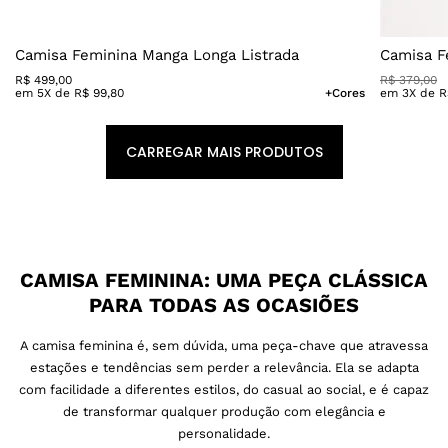
Camisa Feminina Manga Longa Listrada
Camisa F
R$
499
,
00
R$
379
,
00
em
5
X de
R$
99
,
80
+Cores
em
3
X de
R
CAMISA FEMININA: UMA PEÇA CLÁSSICA
PARA TODAS AS OCASIÕES
A camisa feminina é, sem dúvida, uma peça-chave que atravessa
estações e tendências sem perder a relevância. Ela se adapta
com facilidade a diferentes estilos, do casual ao social, e é capaz
de transformar qualquer produção com elegância e
personalidade.