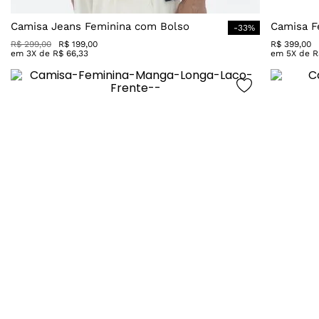
Camisa Jeans Feminina com Bolso
Camisa F
-
33
%
R$
299
,
00
R$
199
,
00
R$
399
,
00
em
3
X de
R$
66
,
33
em
5
X de
R