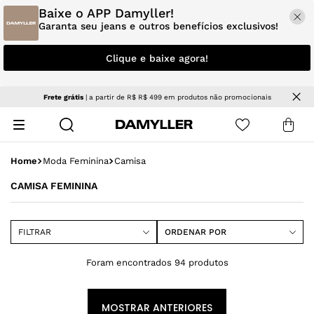
Baixe o APP Damyller!
Garanta seu jeans e outros benefícios exclusivos!
Clique e baixe agora!
NOVIDADES
| Jeans e tendências para renovar seu estilo
Moda Feminina
Camisa
CAMISA FEMININA
FILTRAR
ORDENAR POR
94
produtos