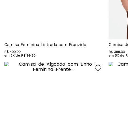
Camisa Feminina Listrada com Franzido
Camisa J
R$
499
,
00
R$
399
,
00
em
5
X de
R$
99
,
80
em
5
X de
R