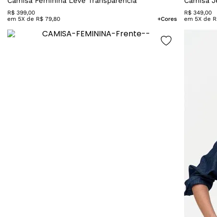
Camisa Feminina Leve Transparência
Camisa J
R$
399
,
00
R$
349
,
00
em
5
X de
R$
79
,
80
+Cores
em
5
X de
R