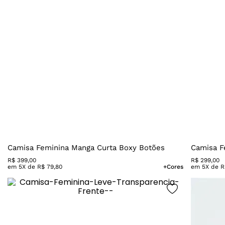
Camisa Feminina Manga Curta Boxy Botões
Camisa F
R$
399
,
00
R$
299
,
00
em
5
X de
R$
79
,
80
+Cores
em
5
X de
R