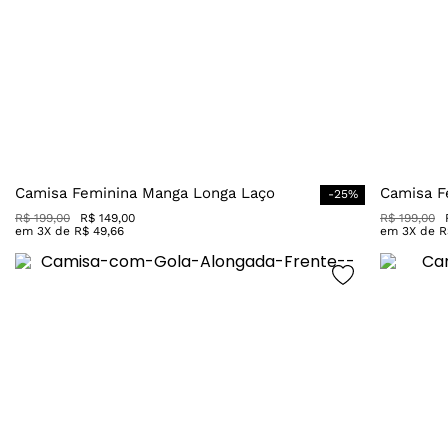
Camisa Feminina Manga Longa Laço
Camisa F
-
25
%
R$
199
,
00
R$
149
,
00
R$
199
,
00
em
3
X de
R$
49
,
66
em
3
X de
R