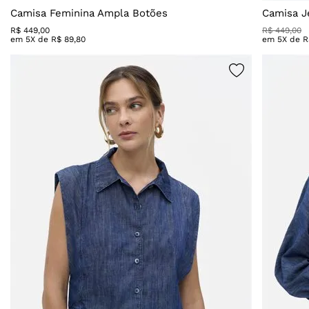
Camisa Feminina Ampla Botões
Camisa J
R$
449
,
00
R$
449
,
00
em
5
X de
R$
89
,
80
em
5
X de
R