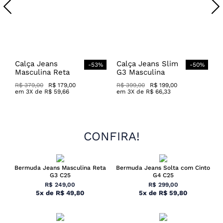
Calça Jeans
Calça Jeans Slim
-
53
%
-
50
%
Masculina Reta
G3 Masculina
100% Algodão
Média
R$
379
,
00
R$
179
,
00
R$
399
,
00
R$
199
,
00
em
3
X de
R$
59
,
66
em
3
X de
R$
66
,
33
CONFIRA!
Bermuda Jeans Masculina Reta
Bermuda Jeans Solta com Cinto
G3 C25
G4 C25
R$
249
,
00
R$
299
,
00
5
x
de
R$
49
,
80
5
x
de
R$
59
,
80