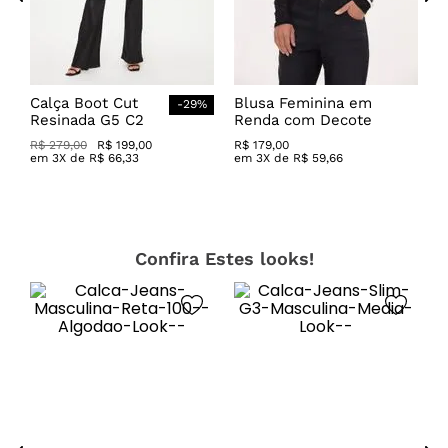
Calça Boot Cut
Blusa Feminina em
-
29
%
Resinada G5 C2
Renda com Decote
Canoa
R$
279
,
00
R$
199
,
00
R$
179
,
00
em
3
X de
R$
66
,
33
em
3
X de
R$
59
,
66
Confira Estes looks!