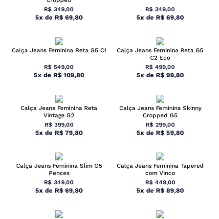
R$
349
,
00
R$
349
,
00
5
x
de
R$
69
,
80
5
x
de
R$
69
,
80
Calça Jeans Feminina Reta G5 C1
Calça Jeans Feminina Reta G5
C2 Eco
R$
549
,
00
R$
499
,
00
5
x
de
R$
109
,
80
5
x
de
R$
99
,
80
Calça Jeans Feminina Reta
Calça Jeans Feminina Skinny
Vintage G2
Cropped G5
R$
399
,
00
R$
299
,
00
5
x
de
R$
79
,
80
5
x
de
R$
59
,
80
Calça Jeans Feminina Slim G5
Calça Jeans Feminina Tapered
Pences
com Vinco
R$
349
,
00
R$
449
,
00
5
x
de
R$
69
,
80
5
x
de
R$
89
,
80