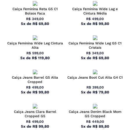
Calça Feminina Reta G5 C1
Calça Feminina Wide Lag e
Bolsos Faca
Cintura Média
R$
349
,
00
R$
499
,
00
5
x
de
R$
69
,
80
5
x
de
R$
99
,
80
Calça Feminina Wide Leg Cintura
Calça Feminina Wide Leg G5 C1
Alta
Cristais
R$
599
,
00
R$
349
,
00
5
x
de
R$
119
,
80
5
x
de
R$
69
,
80
Calça Jeans Barrel G5 Alta
Calça Jeans Boot Cut Alta G4 C1
Cropped
R$
499
,
00
R$
399
,
00
5
x
de
R$
99
,
80
5
x
de
R$
79
,
80
Calça Jeans Clara Barrel
Calça Jeans Denim Black Mom
Cropped G5
G5 Cropped
R$
499
,
00
R$
449
,
00
5
x
de
R$
99
,
80
5
x
de
R$
89
,
80