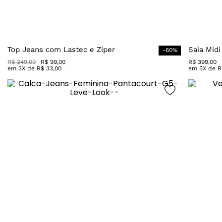
Top Jeans com Lastec e Zíper
Saia Midi
-
60
%
R$
249
,
00
R$
99
,
00
R$
399
,
00
em
3
X de
R$
33
,
00
em
5
X de
R