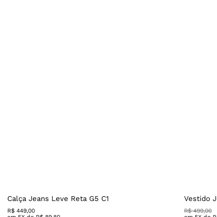
Calça Jeans Leve Reta G5 C1
Vestido 
R$
449
,
00
R$
499
,
00