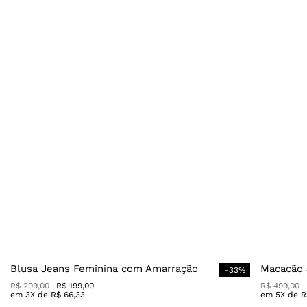
Blusa Jeans Feminina com Amarração
Macacão 
-
33
%
R$
299
,
00
R$
199
,
00
R$
499
,
00
em
3
X de
R$
66
,
33
em
5
X de
R