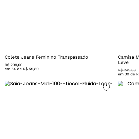
Colete Jeans Feminino Transpassado
Camisa M
Leve
R$
299
,
00
em
5
X de
R$
59
,
80
R$
249
,
00
em
3
X de
R