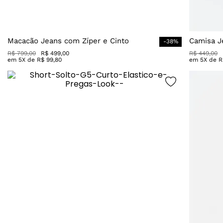
Macacão Jeans com Zíper e Cinto
Camisa J
-
38
%
R$
799
,
00
R$
499
,
00
R$
449
,
00
em
5
X de
R$
99
,
80
em
5
X de
R