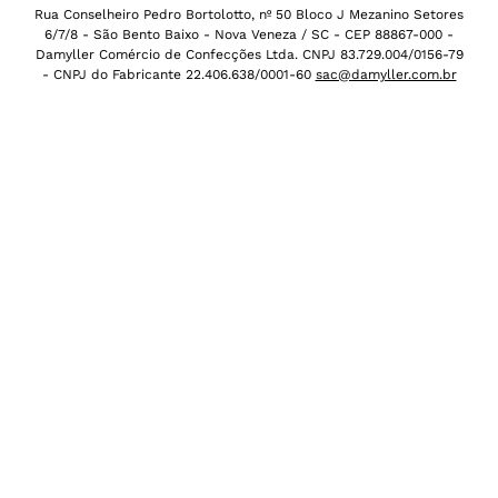
Rua Conselheiro Pedro Bortolotto, nº 50 Bloco J Mezanino Setores
6/7/8 - São Bento Baixo - Nova Veneza / SC - CEP 88867-000 -
Damyller Comércio de Confecções Ltda. CNPJ 83.729.004/0156-79
- CNPJ do Fabricante 22.406.638/0001-60
sac@damyller.com.br