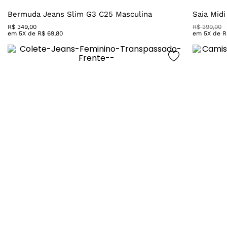
Bermuda Jeans Slim G3 C25 Masculina
Saia Mid
R$
349
,
00
R$
399
,
00
em
5
X de
R$
69
,
80
em
5
X de
R