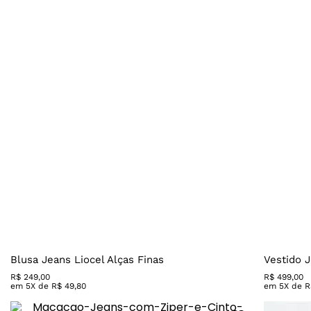
Blusa Jeans Liocel Alças Finas
Vestido J
R$
249
,
00
R$
499
,
00
em
5
X de
R$
49
,
80
em
5
X de
R