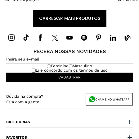
em
5
X de
R$
89
,
80
em
5
X de
R
RECEBA NOSSAS NOVIDADES
Feminino
Masculino
Li e concordo com os
termos de uso
CADASTRAR
Dúvida na compra?
CHAME NO WHATSAPP
Fala com a gente!
CATEGORIAS
FAVORITOS