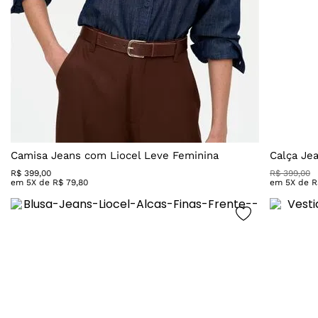
Camisa Jeans com Liocel Leve Feminina
Calça Je
R$
399
,
00
R$
399
,
00
em
5
X de
R$
79
,
80
em
5
X de
R