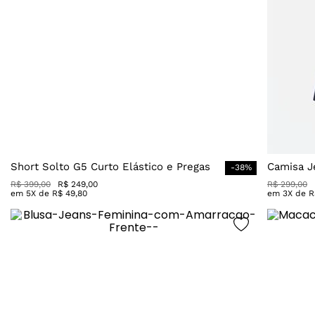
Short Solto G5 Curto Elástico e Pregas
Camisa J
-
38
%
R$
399
,
00
R$
249
,
00
R$
299
,
00
em
5
X de
R$
49
,
80
em
3
X de
R