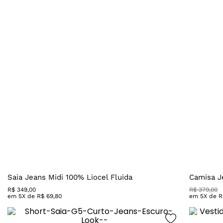
Saia Jeans Midi 100% Liocel Fluida
Camisa J
R$
349
,
00
R$
379
,
00
em
5
X de
R$
69
,
80
em
5
X de
R