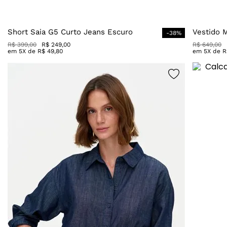
Short Saia G5 Curto Jeans Escuro
Vestido 
-
38
%
R$
399
,
00
R$
249
,
00
R$
649
,
00
em
5
X de
R$
49
,
80
em
5
X de
R