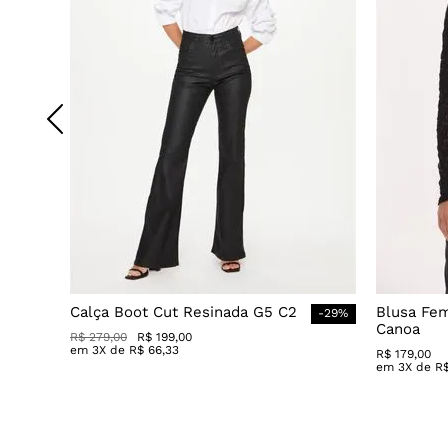
Calça Boot Cut Resinada G5 C2
Blusa Fe
-
29
%
Canoa
R$
279
,
00
R$
199
,
00
em
3
X de
R$
66
,
33
R$
179
,
00
em
3
X de
R