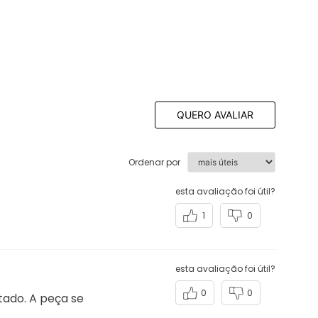
QUERO AVALIAR
Ordenar por
esta avaliação foi útil?
1
0
esta avaliação foi útil?
0
0
tado. A peça se