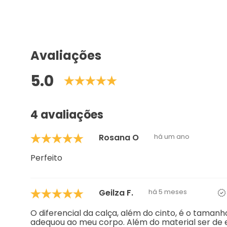
Avaliações
5.0
4 avaliações
Rosana O
há um ano
Perfeito
Geilza F.
há 5 meses
O diferencial da calça, além do cinto, é o taman
adequou ao meu corpo. Além do material ser de 