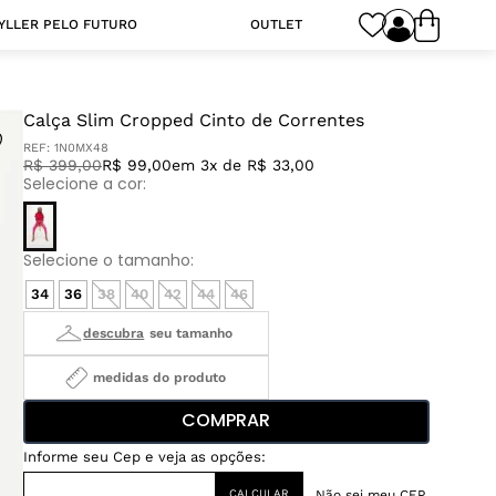
YLLER PELO FUTURO
OUTLET
Calça Slim Cropped Cinto de Correntes
REF:
1N0MX48
R$
399
,
00
R$ 99,00
em 3x de R$ 33,00
34
36
38
40
42
44
46
medidas do produto
COMPRAR
Não sei meu CEP