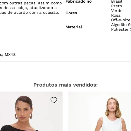
Fabricado no
Brasil
com outras peças, assim como
Preto
s dessa calça, atualizando a
Verde
lias de acordo com a ocasião.
Cores
Rosa
Off-white
Algodão 9
Material
Poliéster
ás; MX48
Produtos mais vendidos: