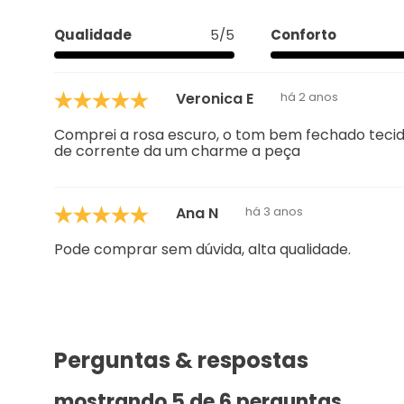
Qualidade
5/5
Conforto
Veronica E
há 2 anos
Comprei a rosa escuro, o tom bem fechado tecido,
de corrente da um charme a peça
Ana N
há 3 anos
Pode comprar sem dúvida, alta qualidade.
Perguntas & respostas
mostrando 5 de
6 perguntas