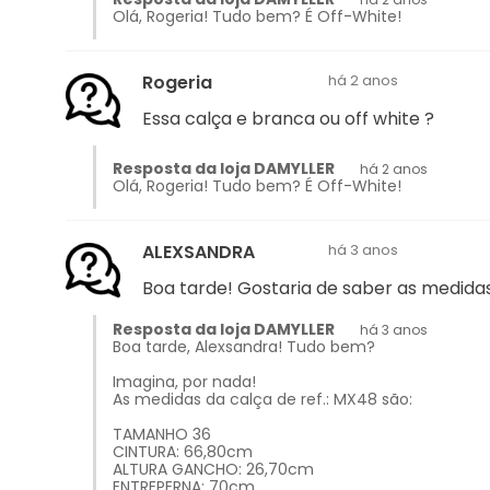
Olá, Rogeria! Tudo bem? É Off-White!
Rogeria
há 2 anos
Essa calça e branca ou off white ?
Resposta da loja DAMYLLER
há 2 anos
Olá, Rogeria! Tudo bem? É Off-White!
ALEXSANDRA
há 3 anos
Boa tarde! Gostaria de saber as medida
Resposta da loja DAMYLLER
há 3 anos
Boa tarde, Alexsandra! Tudo bem?
Imagina, por nada!
As medidas da calça de ref.: MX48 são:
TAMANHO 36
CINTURA: 66,80cm
ALTURA GANCHO: 26,70cm
ENTREPERNA: 70cm