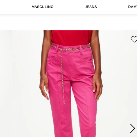
O
MASCULINO
JEANS
DAM
 MASCULINO
Camisas
Jaquetas
 A CATEGORIA