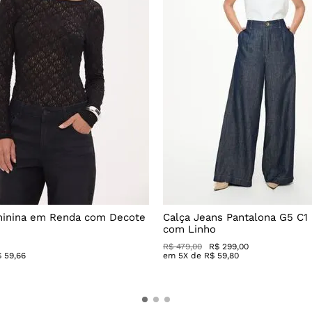
minina em Renda com Decote
Calça Jeans Pantalona G5 C1
com Linho
R$
479
,
00
R$
299
,
00
$
59
,
66
em
5
X de
R$
59
,
80