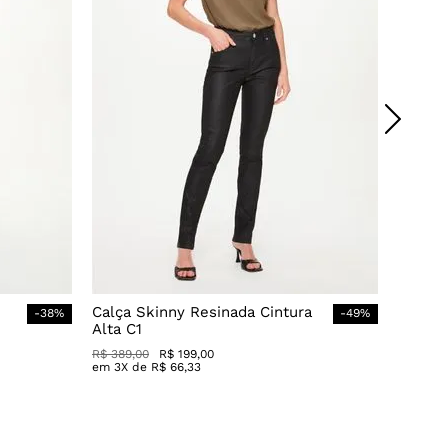
Calça Skinny Resinada Cintura
-
38
%
-
49
%
Alta C1
R$
389
,
00
R$
199
,
00
em
3
X de
R$
66
,
33