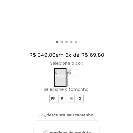
R$ 349,00
em 5x de R$ 69,80
PP
P
M
G
medidas do produto