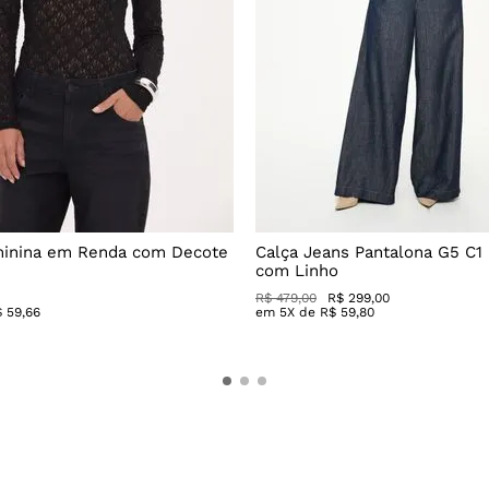
minina em Renda com Decote
Calça Jeans Pantalona G5 C1
com Linho
R$
479
,
00
R$
299
,
00
$
59
,
66
em
5
X de
R$
59
,
80