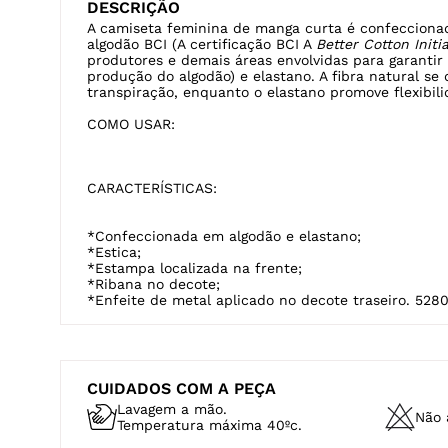
DESCRIÇÃO
A camiseta feminina de manga curta é confecciona
algodão BCI (A certificação BCI A
Better Cotton Initi
produtores e demais áreas envolvidas para garantir
produção do algodão) e elastano. A fibra natural se
transpiração, enquanto o elastano promove flexibili
COMO USAR:
CARACTERÍSTICAS:
*Confeccionada em algodão e elastano;
*Estica;
*Estampa localizada na frente;
*Ribana no decote;
*Enfeite de metal aplicado no decote traseiro. 528
CUIDADOS COM A PEÇA
Lavagem a mão.
Não a
Temperatura máxima 40ºc.