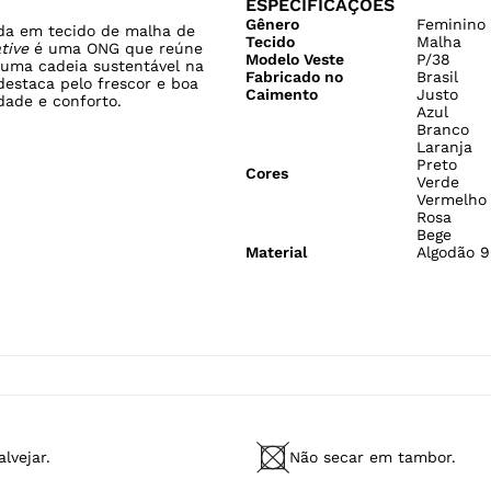
ESPECIFICAÇÕES
Gênero
Feminino
da em tecido de malha de
Tecido
Malha
ative
é uma ONG que reúne
Modelo Veste
P/38
 uma cadeia sustentável na
Fabricado no
Brasil
 destaca pelo frescor e boa
Caimento
Justo
dade e conforto.
Azul
Branco
Laranja
Preto
Cores
Verde
Vermelho
Rosa
Bege
Material
Algodão 9
0
lvejar.
Não secar em tambor.