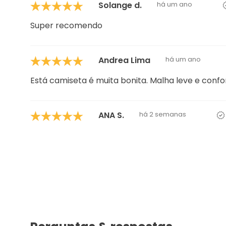
Solange d.
há um ano
Super recomendo
Andrea Lima
há um ano
Está camiseta é muita bonita. Malha leve e confor
ANA S.
há 2 semanas