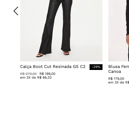
Calça Boot Cut Resinada G5 C2
Blusa Fe
-
29
%
Canoa
R$
279
,
00
R$
199
,
00
em
3
X de
R$
66
,
33
R$
179
,
00
em
3
X de
R