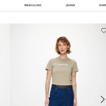
O
MASCULINO
JEANS
DAM
 MASCULINO
Camisas
Jaquetas
 A CATEGORIA