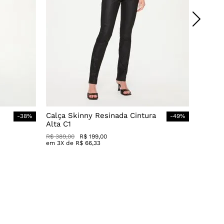
Calça Skinny Resinada Cintura
-
38
%
-
49
%
Alta C1
R$
389
,
00
R$
199
,
00
em
3
X de
R$
66
,
33