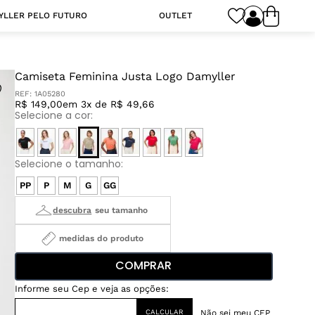
YLLER PELO FUTURO
OUTLET
Camiseta Feminina Justa Logo Damyller
REF:
1A05280
R$ 149,00
em 3x de R$ 49,66
PP
P
M
G
GG
medidas do produto
COMPRAR
Não sei meu CEP