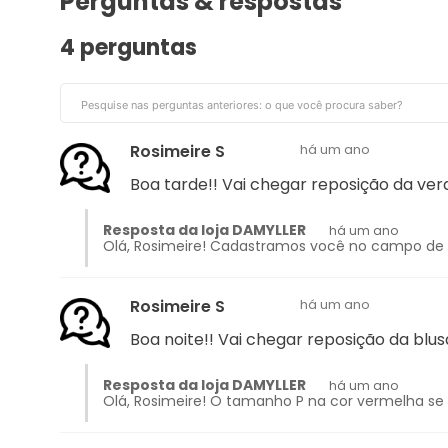
Perguntas & respostas
4 perguntas
Rosimeire S
há um ano
Boa tarde!! Vai chegar reposição da ve
Resposta da loja DAMYLLER
há um ano
Olá, Rosimeire! Cadastramos você no campo de a
Rosimeire S
há um ano
Boa noite!! Vai chegar reposição da bl
Resposta da loja DAMYLLER
há um ano
Olá, Rosimeire! O tamanho P na cor vermelha se 