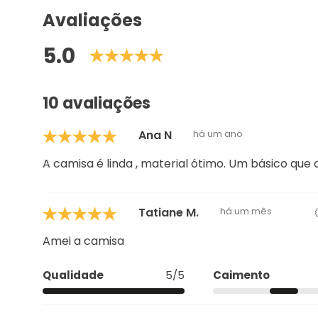
Avaliações
5.0
10 avaliações
Ana N
há um ano
A camisa é linda , material ótimo. Um básico que 
Tatiane M.
há um mês
Amei a camisa
Qualidade
5/5
Caimento