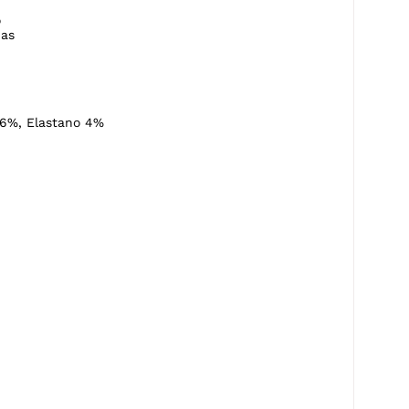
o
as
6%, Elastano 4%