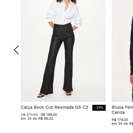
Calça Boot Cut Resinada G5 C2
Blusa Fe
-
29
%
Canoa
R$
279
,
00
R$
199
,
00
em
3
X de
R$
66
,
33
R$
179
,
00
em
3
X de
R