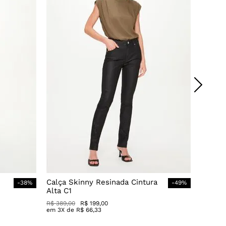
Calça Skinny Resinada Cintura
-
38
%
-
49
%
Alta C1
R$
389
,
00
R$
199
,
00
em
3
X de
R$
66
,
33