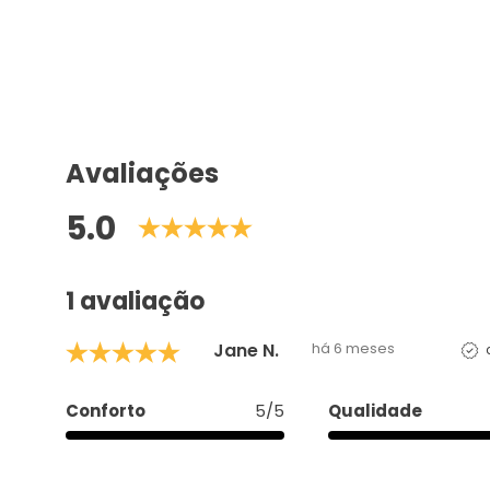
Avaliações
5.0
1 avaliação
Jane N.
há 6 meses
Conforto
5/5
Qualidade