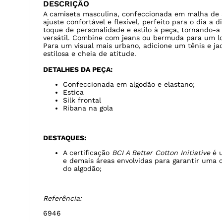
DESCRIÇÃO
A camiseta masculina, confeccionada em malha de 
ajuste confortável e flexível, perfeito para o dia a d
toque de personalidade e estilo à peça, tornando-
versátil. Combine com jeans ou bermuda para um l
Para um visual mais urbano, adicione um tênis e j
estilosa e cheia de atitude.
DETALHES DA PEÇA:
Confeccionada em algodão e elastano;
Estica
Silk frontal
Ribana na gola
DESTAQUES:
A certificação
BCI A Better Cotton Initiative
é u
e demais áreas envolvidas para garantir uma 
do algodão;
Referência:
6946