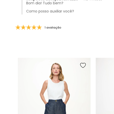
Bom dia! Tudo bem?
Como posso auxiliar você?
1 avaliação