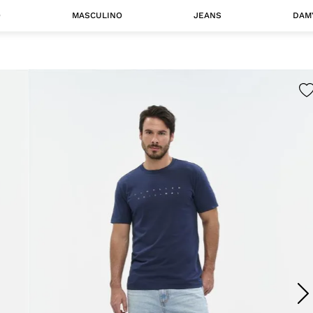
O
MASCULINO
JEANS
DAM
 MASCULINO
Camisas
Jaquetas
 A CATEGORIA