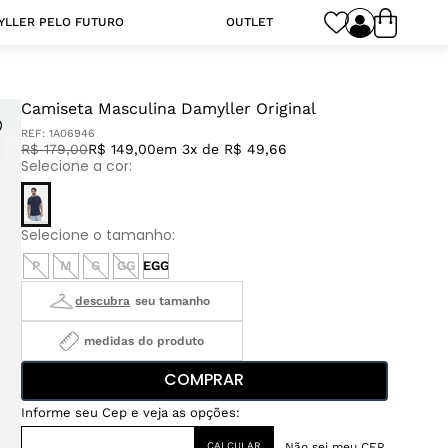
YLLER PELO FUTURO
OUTLET
Camiseta Masculina Damyller Original
REF:
1A06946
R$
179
,
00
R$ 149,00
em 3x de R$ 49,66
P
M
G
GG
EGG
medidas do produto
COMPRAR
Não sei meu CEP