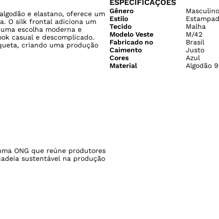
ESPECIFICAÇÕES
Gênero
Masculin
algodão e elastano, oferece um
Estilo
Estampad
ia. O silk frontal adiciona um
Tecido
Malha
a uma escolha moderna e
Modelo Veste
M/42
ook casual e descomplicado.
Fabricado no
Brasil
aqueta, criando uma produção
Caimento
Justo
Cores
Azul
Material
Algodão 9
ma ONG que reúne produtores
cadeia sustentável na produção