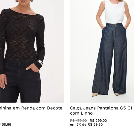
minina em Renda com Decote
Calça Jeans Pantalona G5 C1
com Linho
R$
479
,
00
R$
299
,
00
$
59
,
66
em
5
X de
R$
59
,
80