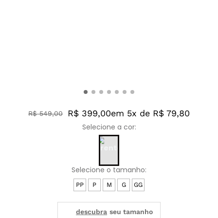
R$ 399,00
em 5x de R$ 79,80
R$
549
,
00
PP
P
M
G
GG