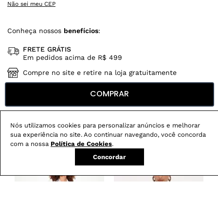
Não sei meu CEP
Conheça nossos
benefícios
:
FRETE GRÁTIS
Em pedidos acima de R$ 499
Compre no site e retire na loja gratuitamente
Troque na loja sem custo ou, pelo site
COMPRAR
com até 2 trocas gratuitas.
Nós utilizamos cookies para personalizar anúncios e melhorar
sua experiência no site. Ao continuar navegando, você concorda
Produtos mais vendidos:
com a nossa
Política de Cookies
.
Concordar