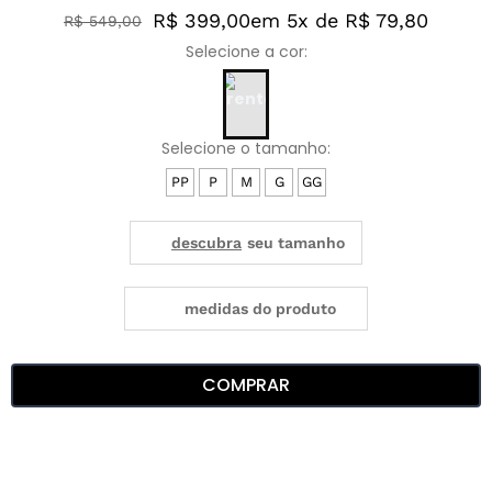
R$ 399,00
em 5x de R$ 79,80
R$
549
,
00
PP
P
M
G
GG
medidas do produto
COMPRAR