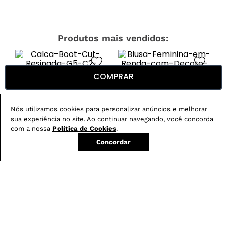
Produtos mais vendidos:
COMPRAR
Nós utilizamos cookies para personalizar anúncios e melhorar
sua experiência no site. Ao continuar navegando, você concorda
com a nossa
Política de Cookies
.
Concordar
Calça Boot Cut
Blusa Feminina em
-
29
%
Resinada G5 C2
Renda com Decote
Canoa
R$
279
,
00
R$
199
,
00
R$
179
,
00