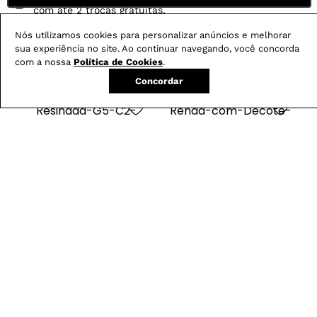
com até 2 trocas gratuitas.
Nós utilizamos cookies para personalizar anúncios e melhorar
sua experiência no site. Ao continuar navegando, você concorda
com a nossa
Política de Cookies
.
Produtos mais vendidos:
Concordar
Calça Boot Cut
Blusa Feminina em
-
29
%
Resinada G5 C2
Renda com Decote