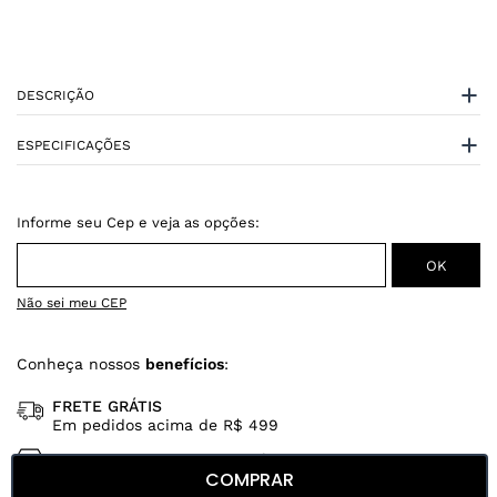
DESCRIÇÃO
ESPECIFICAÇÕES
Não sei meu CEP
Conheça nossos
benefícios
:
FRETE GRÁTIS
Em pedidos acima de R$ 499
Compre no site e retire na loja gratuitamente
COMPRAR
Troque na loja sem custo ou, pelo site