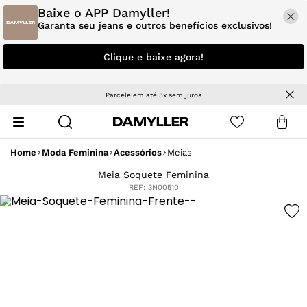
Baixe o APP Damyller!
Garanta seu jeans e outros benefícios exclusivos!
Clique e baixe agora!
Parcele em até 5x sem juros
Home
Moda Feminina
Acessórios
Meias
Meia Soquete Feminina
REF:
3N00510