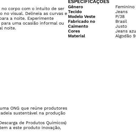
ESPECIFICAÇÕES
Gênero
Feminino
 no corpo com o intuito de ser
Tecido
Jeans
no visual. Delineia as curvas e
Modelo Veste
P/38
para a noite. Experimente
Fabricado no
Brasil
 para uma ocasião informal ou
Caimento
Justo
l noite.
Cores
Jeans azu
Material
Algodão 9
uma ONG que reúne produtores
cadeia sustentável na produção
Descarga de Produtos Químicos)
tem a este produto inovação,