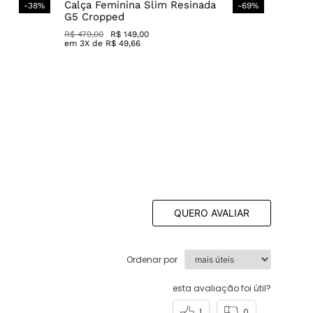
Calça Feminina Slim Resinada
-
38
%
-
69
%
G5 Cropped
R$
479
,
00
R$
149
,
00
em
3
X de
R$
49
,
66
QUERO AVALIAR
Ordenar por
esta avaliação foi útil?
1
0