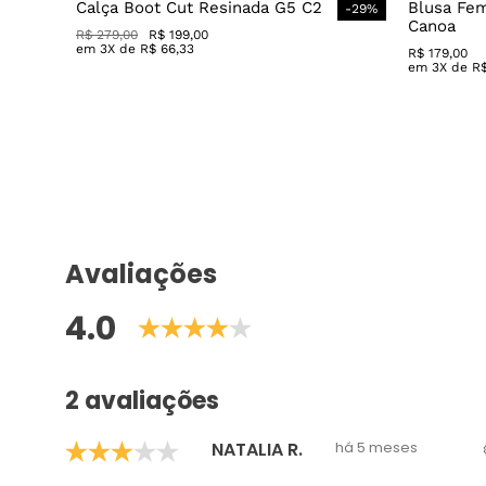
Calça Boot Cut Resinada G5 C2
Blusa Fe
-
29
%
Canoa
R$
279
,
00
R$
199
,
00
em
3
X de
R$
66
,
33
R$
179
,
00
em
3
X de
R
Avaliações
4.0
2 avaliações
NATALIA R.
há 5 meses