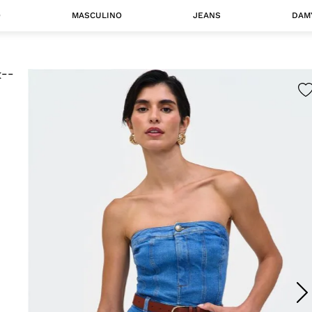
O
MASCULINO
JEANS
DAM
 MASCULINO
Camisas
Jaquetas
 A CATEGORIA