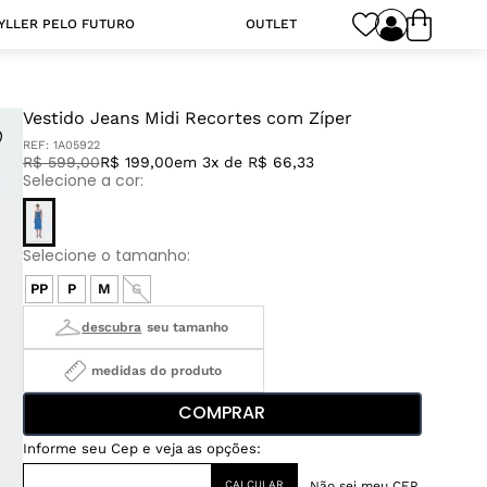
YLLER PELO FUTURO
OUTLET
Vestido Jeans Midi Recortes com Zíper
REF:
1A05922
R$
599
,
00
R$ 199,00
em 3x de R$ 66,33
PP
P
M
G
medidas do produto
COMPRAR
Não sei meu CEP