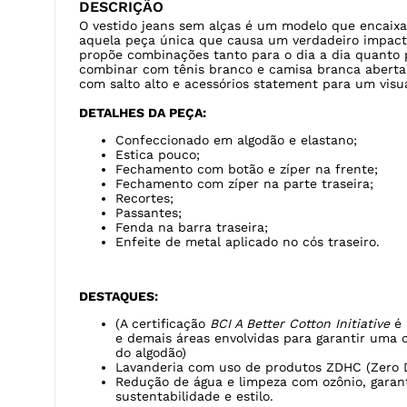
DESCRIÇÃO
O vestido jeans sem alças é um modelo que encaixa
aquela peça única que causa um verdadeiro impacto 
propõe combinações tanto para o dia a dia quanto 
combinar com tênis branco e camisa branca aberta
com salto alto e acessórios statement para um visua
DETALHES DA PEÇA:
Confeccionado em algodão e elastano;
Estica pouco;
Fechamento com botão e zíper na frente;
Fechamento com zíper na parte traseira;
Recortes;
Passantes;
Fenda na barra traseira;
Enfeite de metal aplicado no cós traseiro.
DESTAQUES:
(A certificação
BCI A Better Cotton Initiative
é 
e demais áreas envolvidas para garantir uma 
do algodão)
Lavanderia com uso de produtos ZDHC (Zero 
Redução de água e limpeza com ozônio, garan
sustentabilidade e estilo.