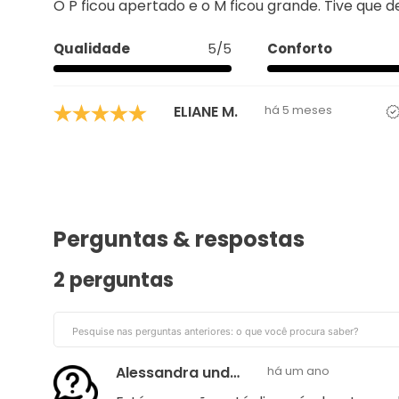
O P ficou apertado e o M ficou grande. Tive que d
Qualidade
5/5
Conforto
ELIANE M.
há 5 meses
Perguntas & respostas
2 perguntas
Alessandra undefined
há um ano