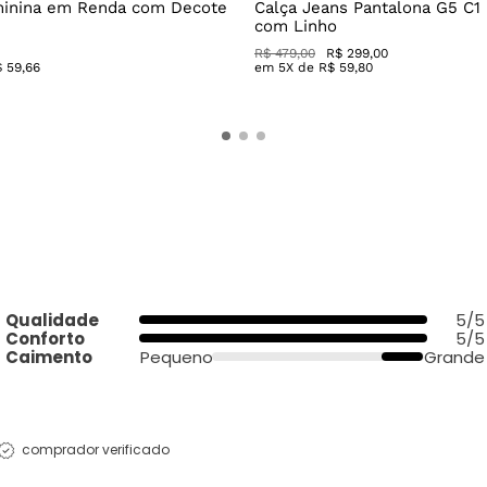
minina em Renda com Decote
Calça Jeans Pantalona G5 C1
com Linho
R$
479
,
00
R$
299
,
00
$
59
,
66
em
5
X de
R$
59
,
80
Qualidade
5/5
Conforto
5/5
Caimento
Pequeno
Grande
comprador verificado